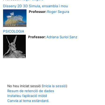
Disseny 2D 3D Simula, ensambla i mou
Professor:
Roger Segura
PSICOLOGIA
Professor:
Adriana Suriol Sanz
No heu iniciat sessió (
Inicia la sessió
)
Resum de retenció de dades
Instal·leu l’aplicació mòbil
Canvia al tema estàndard.