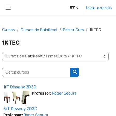
Ves al contingut principal
Inicia la sessió
Panell lateral
Cursos
Cursos de Batxillerat
Primer Curs
1KTEC
1KTEC
Categories de cursos
Cerca cursos
Cerca cursos
1rT Disseny 2D3D
Professor:
Roger Segura
3rT Disseny 2D3D
Professor:
Roger Segura