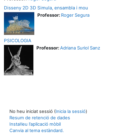
Disseny 2D 3D Simula, ensambla i mou
Professor:
Roger Segura
PSICOLOGIA
Professor:
Adriana Suriol Sanz
No heu iniciat sessió (
Inicia la sessió
)
Resum de retenció de dades
Instal·leu l’aplicació mòbil
Canvia al tema estàndard.