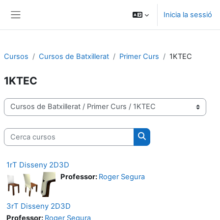
Ves al contingut principal
Inicia la sessió
Panell lateral
Cursos
Cursos de Batxillerat
Primer Curs
1KTEC
1KTEC
Categories de cursos
Cerca cursos
Cerca cursos
1rT Disseny 2D3D
Professor:
Roger Segura
3rT Disseny 2D3D
Professor:
Roger Segura