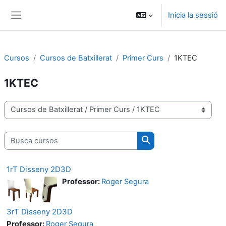
Vés al contingut principal
Inicia la sessió
Panell lateral
Cursos
Cursos de Batxillerat
Primer Curs
1KTEC
1KTEC
Categories de cursos
Busca cursos
Busca cursos
1rT Disseny 2D3D
Professor:
Roger Segura
3rT Disseny 2D3D
Professor:
Roger Segura