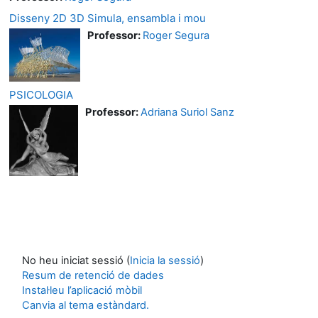
Disseny 2D 3D Simula, ensambla i mou
Professor:
Roger Segura
PSICOLOGIA
Professor:
Adriana Suriol Sanz
No heu iniciat sessió (
Inicia la sessió
)
Resum de retenció de dades
Instal·leu l’aplicació mòbil
Canvia al tema estàndard.