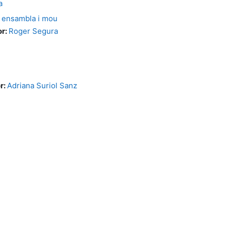
a
 ensambla i mou
or:
Roger Segura
r:
Adriana Suriol Sanz