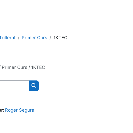
xillerat
Primer Curs
1KTEC
Buscar cursos
or:
Roger Segura