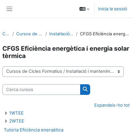
Ves al contingut principal
Inicia la sessió
Panell lateral
Cursos
Cursos de Cicles Formatius
Instal·lació i manteniment
CFGS Eficiència energètica i energia solar tèrmica
CFGS Eficiència energètica i energia solar
tèrmica
Categories de cursos
Cerca cursos
Cerca cursos
Expandeix-ho tot
1WTEE
2WTEE
Tutoria Eficiència energètica