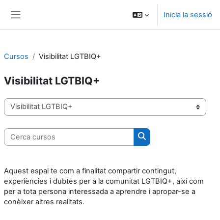
Ves al contingut principal
Inicia la sessió
Panell lateral
Cursos
Visibilitat LGTBIQ+
Visibilitat LGTBIQ+
Categories de cursos
Cerca cursos
Cerca cursos
Aquest espai te com a finalitat compartir contingut,
experiències i dubtes per a la comunitat LGTBIQ+, així com
per a tota persona interessada a aprendre i apropar-se a
conèixer altres realitats.