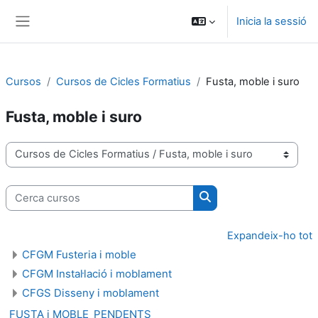
Ves al contingut principal
Inicia la sessió
Panell lateral
Cursos
Cursos de Cicles Formatius
Fusta, moble i suro
Fusta, moble i suro
Categories de cursos
Cerca cursos
Cerca cursos
Expandeix-ho tot
CFGM Fusteria i moble
CFGM Instal·lació i moblament
CFGS Disseny i moblament
FUSTA i MOBLE_PENDENTS