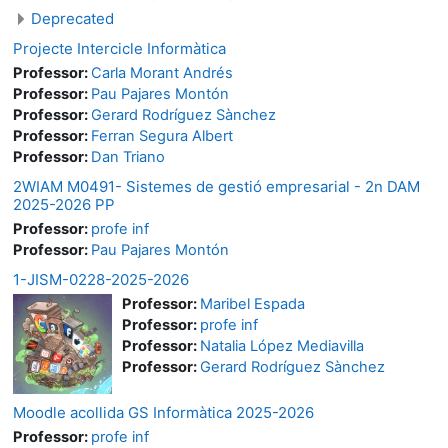
Deprecated
Projecte Intercicle Informàtica
Professor:
Carla Morant Andrés
Professor:
Pau Pajares Montón
Professor:
Gerard Rodríguez Sànchez
Professor:
Ferran Segura Albert
Professor:
Dan Triano
2WIAM M0491- Sistemes de gestió empresarial - 2n DAM
2025-2026 PP
Professor:
profe inf
Professor:
Pau Pajares Montón
1-JISM-0228-2025-2026
Professor:
Maribel Espada
Professor:
profe inf
Professor:
Natalia López Mediavilla
Professor:
Gerard Rodríguez Sànchez
Moodle acollida GS Informàtica 2025-2026
Professor:
profe inf