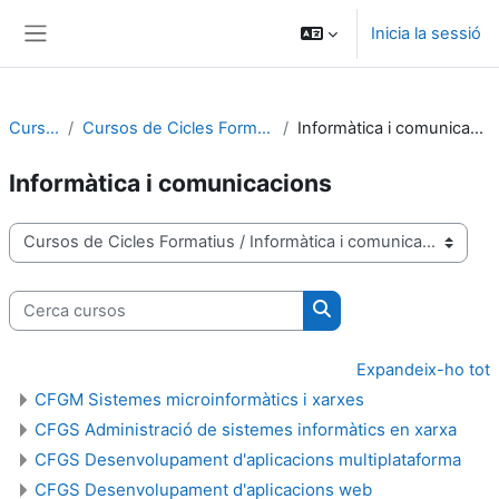
Ves al contingut principal
Inicia la sessió
Panell lateral
Cursos
Cursos de Cicles Formatius
Informàtica i comunicacions
Informàtica i comunicacions
Categories de cursos
Cerca cursos
Cerca cursos
Expandeix-ho tot
CFGM Sistemes microinformàtics i xarxes
CFGS Administració de sistemes informàtics en xarxa
CFGS Desenvolupament d'aplicacions multiplataforma
CFGS Desenvolupament d'aplicacions web