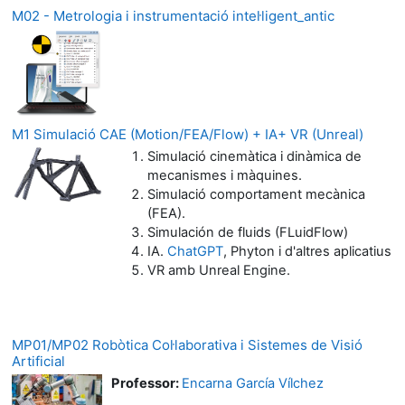
M02 - Metrologia i instrumentació intel·ligent_antic
M1 Simulació CAE (Motion/FEA/Flow) + IA+ VR (Unreal)
Simulació cinemàtica i dinàmica de
mecanismes i màquines.
Simulació comportament mecànica
(FEA).
Simulación de fluids (FLuidFlow)
IA.
ChatGPT
, Phyton i d'altres aplicatius
VR amb Unreal Engine.
MP01/MP02 Robòtica Col·laborativa i Sistemes de Visió
Artificial
Professor:
Encarna García Vílchez