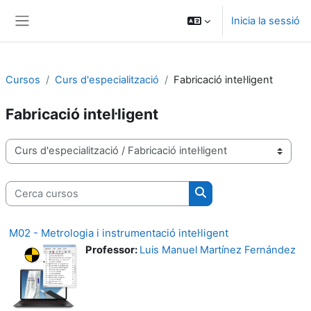
Ves al contingut principal
Inicia la sessió
Panell lateral
Cursos
Curs d'especialització
Fabricació intel·ligent
Fabricació intel·ligent
Categories de cursos
Cerca cursos
Cerca cursos
M02 - Metrologia i instrumentació intel·ligent
Professor:
Luis Manuel Martínez Fernández