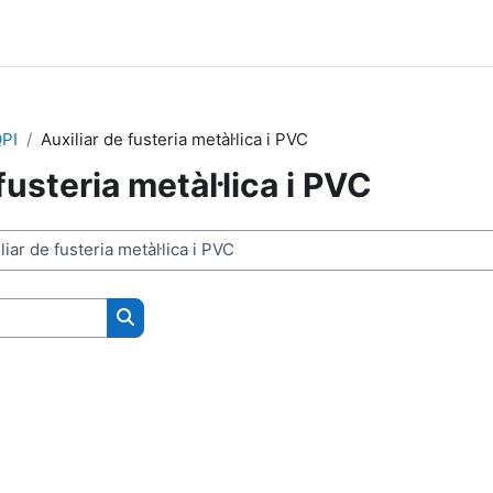
PI
Auxiliar de fusteria metàl·lica i PVC
fusteria metàl·lica i PVC
Cerca cursos