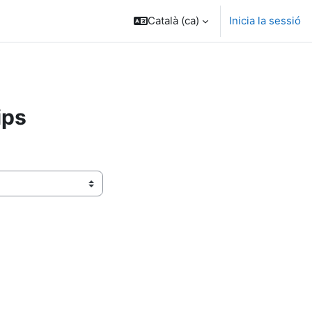
Català ‎(ca)‎
Inicia la sessió
ips