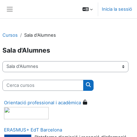
Ves al contingut principal
Inicia la sessió
Panell lateral
Cursos
Sala d'Alumnes
Sala d'Alumnes
Categories de cursos
Cerca cursos
Cerca cursos
Orientació professional i acadèmica
ERASMUS+ EdT Barcelona