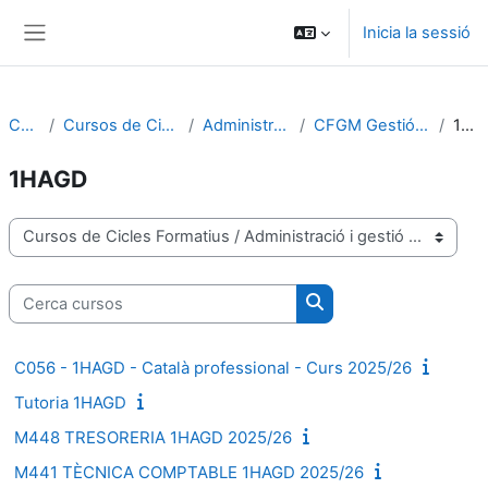
Ves al contingut principal
Inicia la sessió
Panell lateral
Cursos
Cursos de Cicles Formatius
Administració i gestió
CFGM Gestió administrativa
1HAGD
1HAGD
Categories de cursos
Cerca cursos
Cerca cursos
C056 - 1HAGD - Català professional - Curs 2025/26
Tutoria 1HAGD
M448 TRESORERIA 1HAGD 2025/26
M441 TÈCNICA COMPTABLE 1HAGD 2025/26