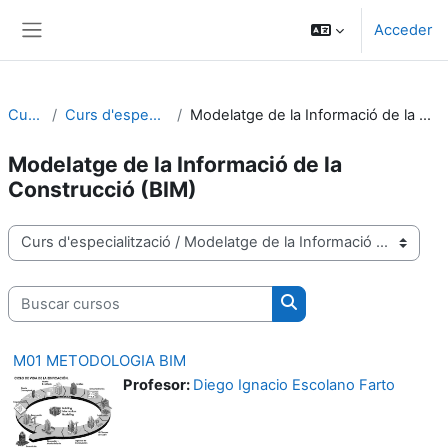
Salta al contenido principal
Acceder
Panel lateral
Cursos
Curs d'especialització
Modelatge de la Informació de la Construcció (BIM)
Modelatge de la Informació de la
Construcció (BIM)
Categorías
Buscar cursos
Buscar cursos
M01 METODOLOGIA BIM
Profesor:
Diego Ignacio Escolano Farto