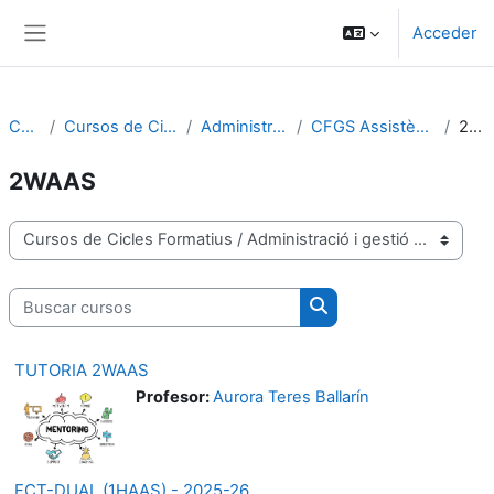
Salta al contenido principal
Acceder
Panel lateral
Cursos
Cursos de Cicles Formatius
Administració i gestió
CFGS Assistència a la direcció
2WAAS
2WAAS
Categorías
Buscar cursos
Buscar cursos
TUTORIA 2WAAS
Profesor:
Aurora Teres Ballarín
FCT-DUAL (1HAAS) - 2025-26