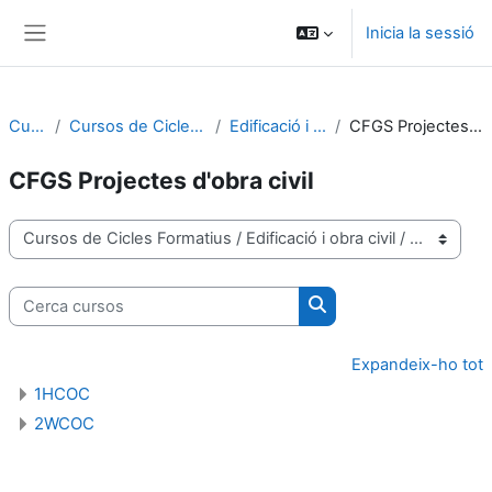
Ves al contingut principal
Inicia la sessió
Panell lateral
Cursos
Cursos de Cicles Formatius
Edificació i obra civil
CFGS Projectes d'obra civil
CFGS Projectes d'obra civil
Categories de cursos
Cerca cursos
Cerca cursos
Expandeix-ho tot
1HCOC
2WCOC