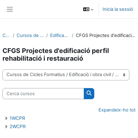
Ves al contingut principal
Inicia la sessió
Panell lateral
Cursos
Cursos de Cicles Formatius
Edificació i obra civil
CFGS Projectes d'edificació perfil rehabilitació i restauració
CFGS Projectes d'edificació perfil
rehabilitació i restauració
Categories de cursos
Cerca cursos
Cerca cursos
Expandeix-ho tot
1WCPR
2WCPR