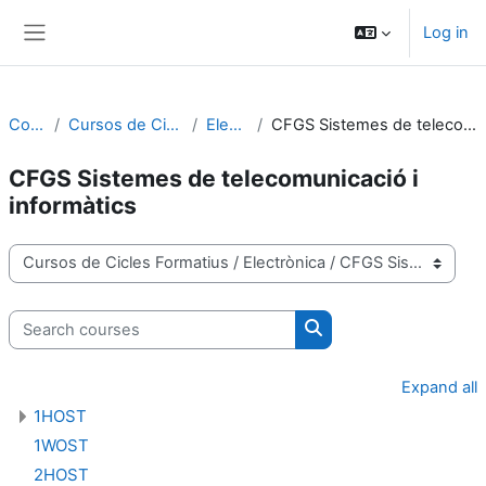
Skip to main content
Log in
Side panel
Courses
Cursos de Cicles Formatius
Electrònica
CFGS Sistemes de telecomunicació i informàtics
CFGS Sistemes de telecomunicació i
informàtics
Course categories
Search courses
Search courses
Expand all
1HOST
1WOST
2HOST