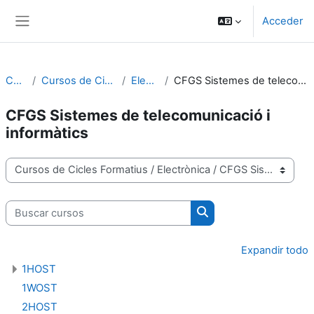
Salta al contenido principal
Acceder
Panel lateral
Cursos
Cursos de Cicles Formatius
Electrònica
CFGS Sistemes de telecomunicació i informàtics
CFGS Sistemes de telecomunicació i
informàtics
Categorías
Buscar cursos
Buscar cursos
Expandir todo
1HOST
1WOST
2HOST