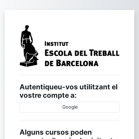
Ves al contingut principal
Inicia la sessió
Autentiqueu-vos utilitzant el
vostre compte a:
Google
Alguns cursos poden