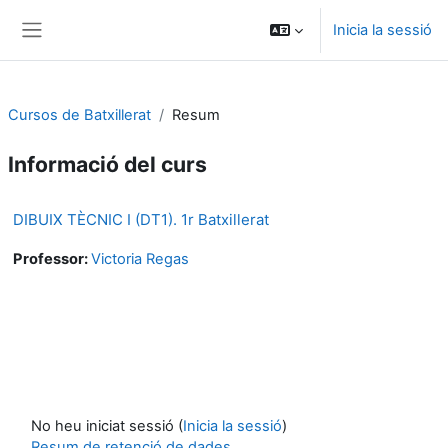
Ves al contingut principal
Inicia la sessió
Panell lateral
Cursos de Batxillerat
Resum
Informació del curs
DIBUIX TÈCNIC I (DT1). 1r Batxillerat
Professor:
Victoria Regas
No heu iniciat sessió (
Inicia la sessió
)
Resum de retenció de dades