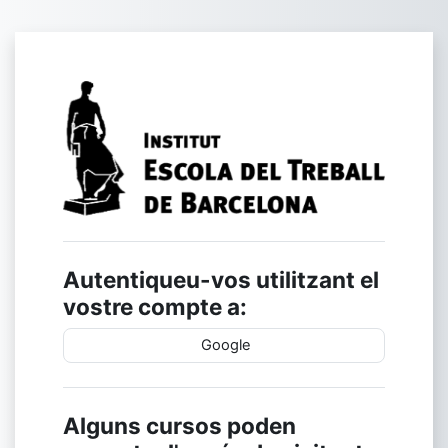
Ves al contingut principal
Inicia la sessió
Autentiqueu-vos utilitzant el
vostre compte a:
Google
Alguns cursos poden