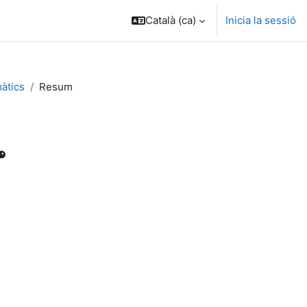
Català ‎(ca)‎
Inicia la sessió
àtics
Resum