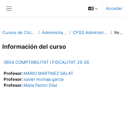
Salta al contenido principal
Acceder
Panel lateral
Cursos de Cicles Formatius
Administració i gestió
CFGS Administració i finances
Resumen
Información del curso
0654 COMPTABILITAT I FISCALITAT 25-26
Profesor:
MARIO MARTINEZ SALAT
Profesor:
xavier morraja garcia
Profesor:
Maria Pastor Díaz