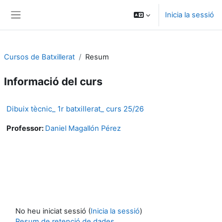
Ves al contingut principal
Inicia la sessió
Panell lateral
Cursos de Batxillerat
Resum
Informació del curs
Dibuix tècnic_ 1r batxillerat_ curs 25/26
Professor:
Daniel Magallón Pérez
No heu iniciat sessió (
Inicia la sessió
)
Resum de retenció de dades