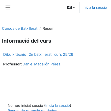
Vés al contingut principal
Inicia la sessió
Panell lateral
Cursos de Batxillerat
Resum
Informació del curs
Dibuix tècnic_ 2n batxillerat_ curs 25/26
Professor:
Daniel Magallón Pérez
No heu iniciat sessió (
Inicia la sessió
)
Resum de retenció de dades