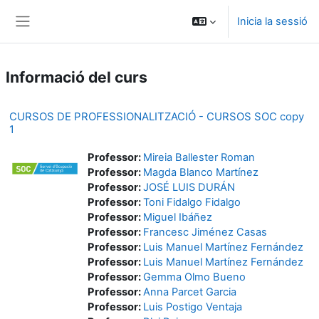
Vés al contingut principal
Inicia la sessió
Panell lateral
Informació del curs
CURSOS DE PROFESSIONALITZACIÓ - CURSOS SOC copy
1
Professor:
Mireia Ballester Roman
Professor:
Magda Blanco Martínez
Professor:
JOSÉ LUIS DURÁN
Professor:
Toni Fidalgo Fidalgo
Professor:
Miguel Ibáñez
Professor:
Francesc Jiménez Casas
Professor:
Luis Manuel Martínez Fernández
Professor:
Luis Manuel Martínez Fernández
Professor:
Gemma Olmo Bueno
Professor:
Anna Parcet Garcia
Professor:
Luis Postigo Ventaja