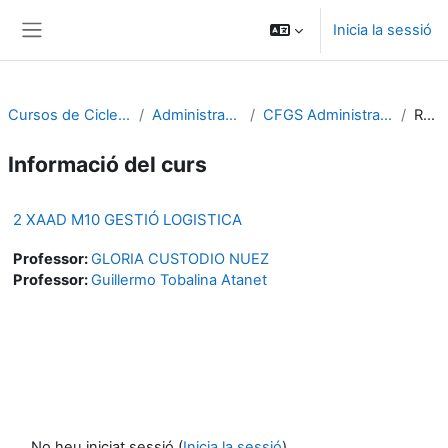
Vés al contingut principal
Inicia la sessió
Panell lateral
Cursos de Cicles Formatius
Administració i gestió
CFGS Administració i finances
Resum
Informació del curs
2 XAAD M10 GESTIÓ LOGISTICA
Professor:
GLORIA CUSTODIO NUEZ
Professor:
Guillermo Tobalina Atanet
No heu iniciat sessió (
Inicia la sessió
)