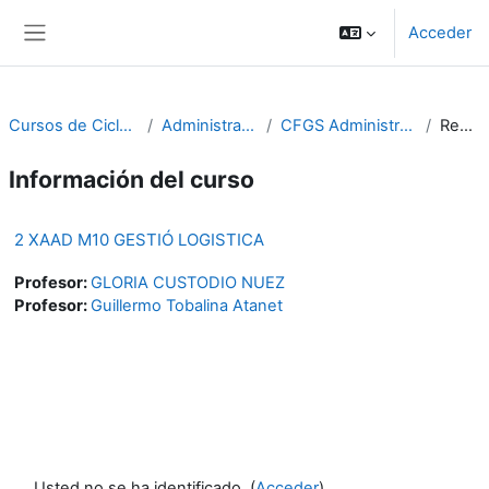
Salta al contenido principal
Acceder
Panel lateral
Cursos de Cicles Formatius
Administració i gestió
CFGS Administració i finances
Resumen
Información del curso
2 XAAD M10 GESTIÓ LOGISTICA
Profesor:
GLORIA CUSTODIO NUEZ
Profesor:
Guillermo Tobalina Atanet
Usted no se ha identificado. (
Acceder
)