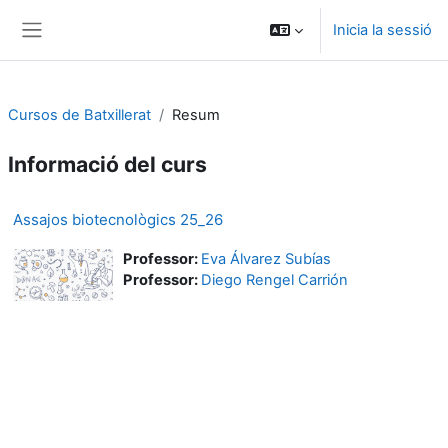
Ves al contingut principal
Inicia la sessió
Panell lateral
Cursos de Batxillerat
Resum
Informació del curs
Assajos biotecnològics 25_26
Professor:
Eva Álvarez Subías
Professor:
Diego Rengel Carrión