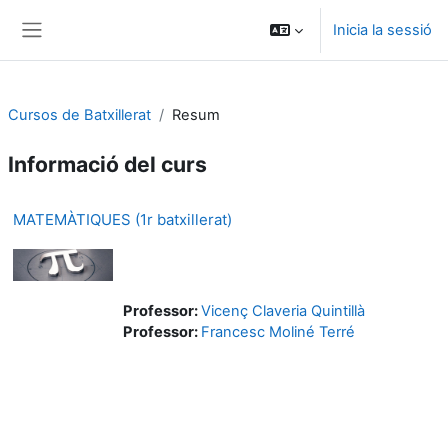
Ves al contingut principal
Inicia la sessió
Panell lateral
Cursos de Batxillerat
Resum
Informació del curs
MATEMÀTIQUES (1r batxillerat)
Professor:
Vicenç Claveria Quintillà
Professor:
Francesc Moliné Terré