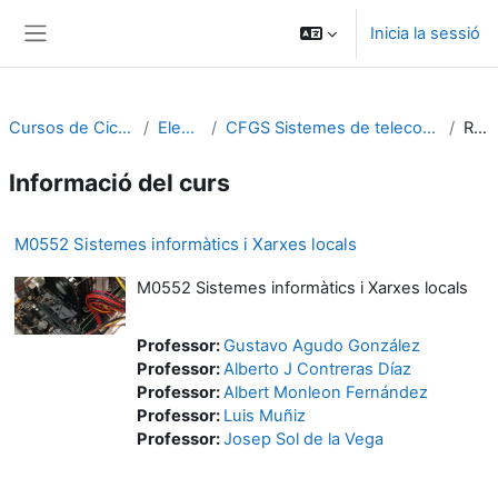
Ves al contingut principal
Inicia la sessió
Panell lateral
Cursos de Cicles Formatius
Electrònica
CFGS Sistemes de telecomunicació i informàtics
Resum
Informació del curs
M0552 Sistemes informàtics i Xarxes locals
M0552 Sistemes informàtics i Xarxes locals
Professor:
Gustavo Agudo González
Professor:
Alberto J Contreras Díaz
Professor:
Albert Monleon Fernández
Professor:
Luis Muñiz
Professor:
Josep Sol de la Vega