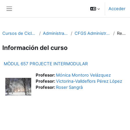
Salta al contenido principal
Acceder
Panel lateral
Cursos de Cicles Formatius
Administració i gestió
CFGS Administració i finances
Resumen
Información del curso
MÒDUL 657 PROJECTE INTERMODULAR
Profesor:
Mónica Montoro Velázquez
Profesor:
Victorina-Valldeflors Pérez López
Profesor:
Roser Sangrà