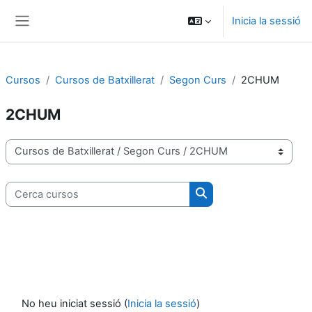
Ves al contingut principal
Inicia la sessió
Panell lateral
Cursos
Cursos de Batxillerat
Segon Curs
2CHUM
2CHUM
Categories de cursos
Cerca cursos
Cerca cursos
No heu iniciat sessió (
Inicia la sessió
)