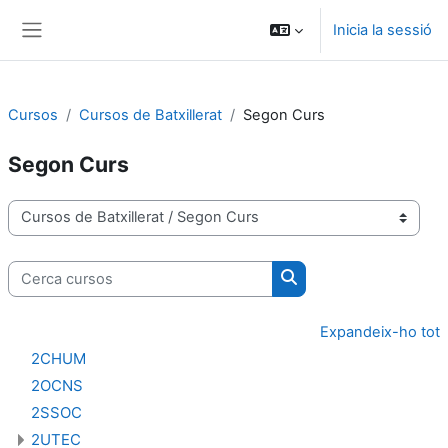
Ves al contingut principal
Inicia la sessió
Panell lateral
Cursos
Cursos de Batxillerat
Segon Curs
Segon Curs
Categories de cursos
Cerca cursos
Cerca cursos
Expandeix-ho tot
2CHUM
2OCNS
2SSOC
2UTEC