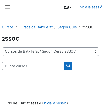
Vés al contingut principal
Inicia la sessió
Panell lateral
Cursos
Cursos de Batxillerat
Segon Curs
2SSOC
2SSOC
Categories de cursos
Busca cursos
Busca cursos
No heu iniciat sessió (
Inicia la sessió
)