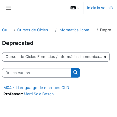
Vés al contingut principal
Inicia la sessió
Panell lateral
Cursos
Cursos de Cicles Formatius
Informàtica i comunicacions
Deprecated
Deprecated
Categories de cursos
Busca cursos
Busca cursos
M04 - LLenguatge de marques OLD
Professor:
Marti Solà Bosch