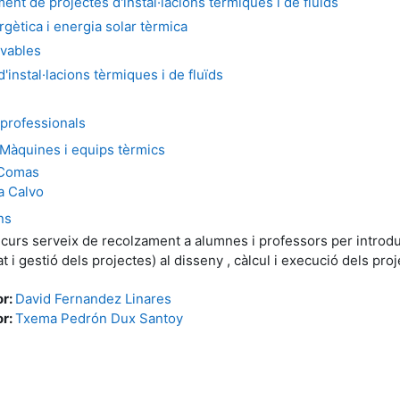
t de projectes d'instal·lacions tèrmiques i de fluïds
gètica i energia solar tèrmica
vables
nstal·lacions tèrmiques i de fluïds
 professionals
quines i equips tèrmics
 Comas
a Calvo
ns
curs serveix de recolzament a alumnes i professors per introdu
t i gestió dels projectes) al disseny , càlcul i execució dels proj
or:
David Fernandez Linares
or:
Txema Pedrón Dux Santoy