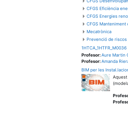
CFGS Desenvolupamen
CFGS Eficiència ener
CFGS Energies reno
CFGS Manteniment d'i
Mecatrònica
Prevenció de riscos
1HTCA_1HTFR_M0036 Mà
Profesor:
Aure Martin
Profesor:
Amanda Rier
BIM per les Instal.lacio
Aquest 
(modela
Profes
Profes