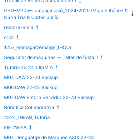
Treball de Recerca (seguiments)
GPD-MP05-Compaginació_2024-2025 (Miguel Ibáñez &
Núria Tria & Carles Julià)
restore-emili
crc2
1257_Emmagatzematge_1HQOL
Seguretat de màquines -- Taller de fusta II
Tutoria 23 24 1JISM A
M04 DAW 22-23 Backup
M06 DAW 22-23 Backup
M07 DAW Entorn Servidor 22-23 Backup
Robòtica Col·laborativa
2324_1HEAR_Tutoria
EIE 2WEIA
M04 Llenguatge de Marques ASIX 22-23