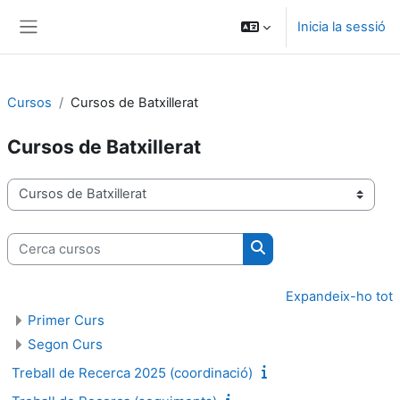
Ves al contingut principal
Inicia la sessió
Panell lateral
Cursos
Cursos de Batxillerat
Cursos de Batxillerat
Categories de cursos
Cerca cursos
Cerca cursos
Expandeix-ho tot
Primer Curs
Segon Curs
Treball de Recerca 2025 (coordinació)