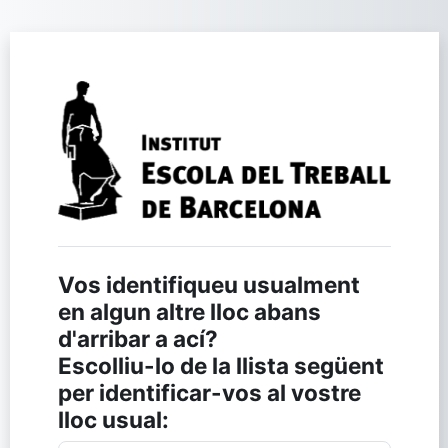
Vés al contingut principal
Inicia la sessió
Vos identifiqueu usualment
en algun altre lloc abans
d'arribar a ací?
Escolliu-lo de la llista següent
per identificar-vos al vostre
lloc usual: