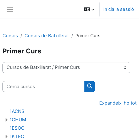
Ves al contingut principal
Inicia la sessió
Panell lateral
Cursos
Cursos de Batxillerat
Primer Curs
Primer Curs
Categories de cursos
Cerca cursos
Cerca cursos
Expandeix-ho tot
1ACNS
1CHUM
1ESOC
1KTEC